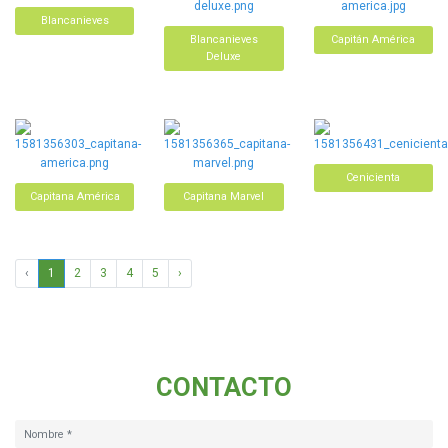
Blancanieves
Blancanieves
Capitán América
Deluxe
Cenicienta
Capitana América
Capitana Marvel
‹
1
2
3
4
5
›
CONTACTO