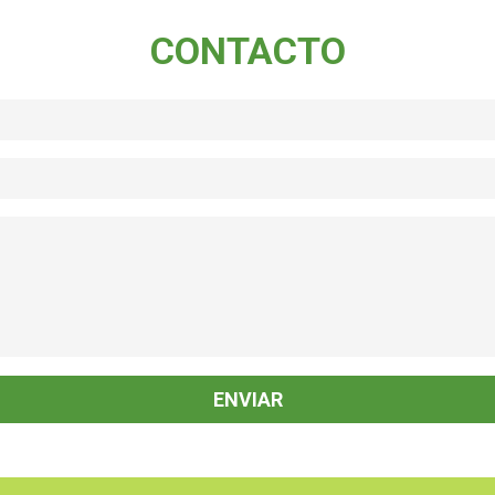
CONTACTO
icaela S
Melisa C
po y forma, el disfraz tal
Hermosos Disfraces y excelente la
ado. Super amables las
atención. L@s chic@s felices de cono
 y organizadas
a sus personajes favoritos. Muchas
Gracias!!!
ENVIAR