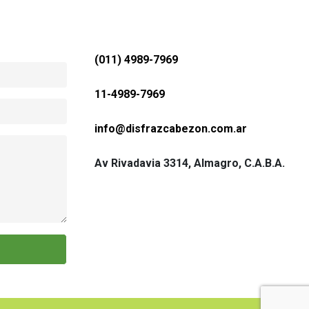
(011) 4989-7969
11-4989-7969
Leonardo R
info@disfrazcabezon.com.ar
Excelente Atencion y muchisima variedad
Excelente en t
cer
cual el pu
Av Rivadavia 3314, Almagro, C.A.B.A.
ch