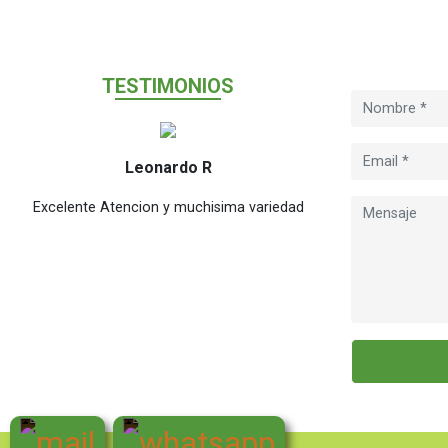
T
ESTIMONIO
S
Leonardo R
M
Excelente Atencion y muchisima variedad
Excelente en tiem
cual el public
chicas