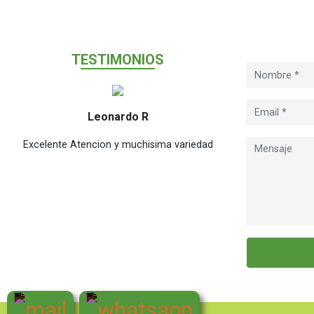
T
ESTIMONIO
S
Leonardo R
M
Excelente Atencion y muchisima variedad
Excelente en tiem
cual el public
chicas