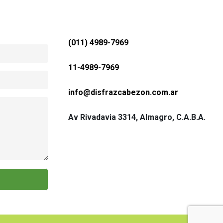
(011) 4989-7969
11-4989-7969
Leonardo R
info@disfrazcabezon.com.ar
Excelente Atencion y muchisima variedad
Excelente en t
cer
cual el pu
Av Rivadavia 3314, Almagro, C.A.B.A.
ch