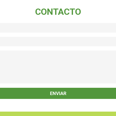
CONTACTO
icaela S
Melisa C
po y forma, el disfraz tal
Hermosos Disfraces y excelente la
ado. Super amables las
atención. L@s chic@s felices de cono
 y organizadas
a sus personajes favoritos. Muchas
Gracias!!!
ENVIAR